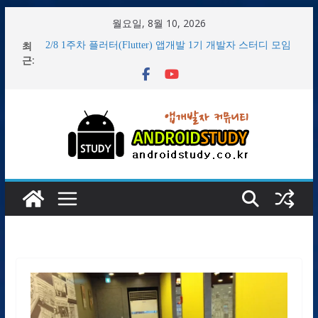
콘
월요일, 8월 10, 2026
텐
최
2/8 1주차 플러터(Flutter) 앱개발 1기 개발자 스터디 모임
츠
근:
후기
로
플러터 앱개발 1기 스터디 모임 안내
1/29 플러터 2기 서울 스터디 첫 모임 후기
건
2/14 2주차 플러터(Flutter) 앱개발 1기 개발자 스터디 모임
너
후기
플러터(flutter) 개발환경 Windows OS 설치 후 Demo 앱 만
뛰
들기
기